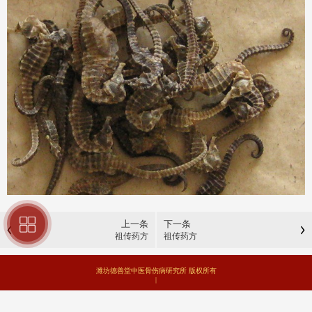
上一条
下一条
祖传药方
祖传药方
潍坊德善堂中医骨伤病研究所 版权所有
|