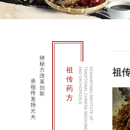
祖
祖
传
药
方