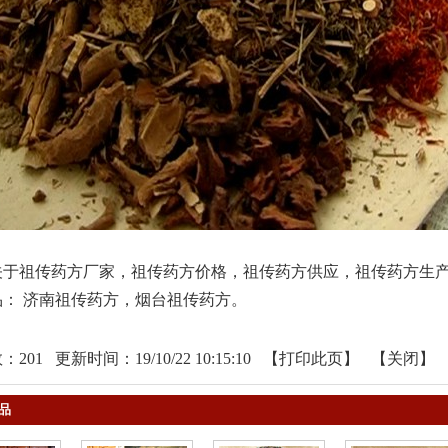
关于祖传药方厂家，祖传药方价格，祖传药方供应，祖传药方生
品：
济南祖传药方
，
烟台祖传药方
。
数：
201
更新时间：19/10/22 10:15:10 【
打印此页
】 【
关闭
】
品