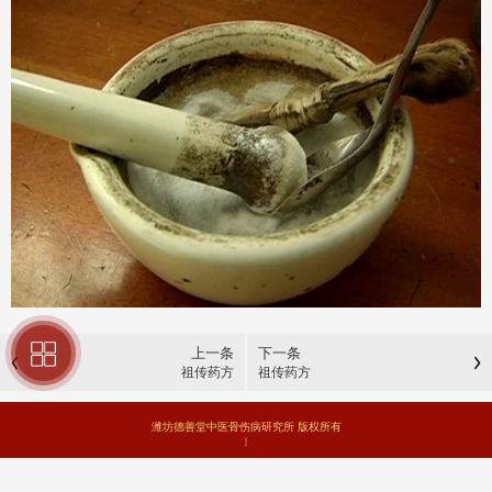
上一条
下一条
祖传药方
祖传药方
潍坊德善堂中医骨伤病研究所 版权所有
|