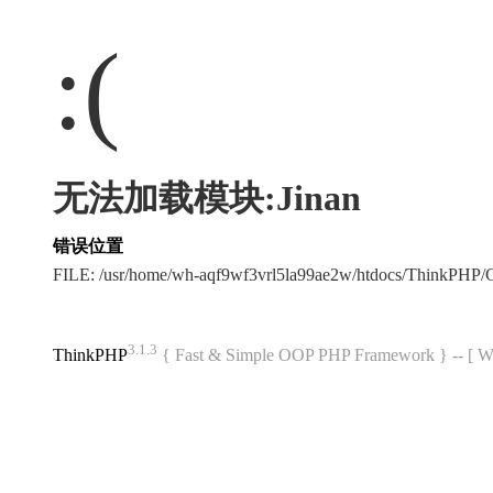
:(
无法加载模块:Jinan
错误位置
FILE: /usr/home/wh-aqf9wf3vrl5la99ae2w/htdocs/ThinkPH
3.1.3
ThinkPHP
{ Fast & Simple OOP PHP Framework } -- 