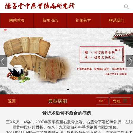
网站首页
新闻动态
祖传药方
联系我们
+
典型病例
返回
字
导航
骨折术后骨不愈合的病例
王XX,男，46岁，2007年因车祸至右股骨上端、右股骨下端粉碎骨折，左胫
腓骨中段粉碎骨折。在八十九医院做外科手术钢板内固定复位。
2008年4月历时一年半复查时发现：钢板断裂骨折不愈合，要求做二次手术