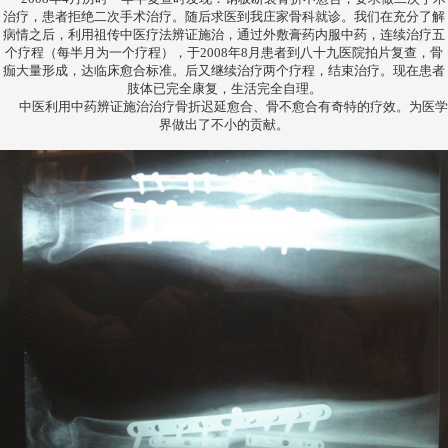
治疗，患者拒绝二次手术治疗。随后求医到我庄家骨科就诊。我们在充分了解
病情之后，利用祖传中医疗法辨证施治，通过外敷膏药内服中药，连续治疗五
个疗程（每半月为一个疗程），于2008年8月患者到八十九医院拍片复查，骨
痂大量形成，达临床愈合标准。后又继续治疗两个疗程，结束治疗。现在患者
肢体已完全康复，生活完全自理。
中医利用中药辨证施治治疗骨折迟延愈合、骨不愈合有奇特的疗效。为医学
界做出了不小的贡献。